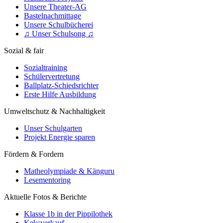
Unsere Theater-AG
Bastelnachmittage
Unsere Schulbücherei
♫ Unser Schulsong ♫
Sozial & fair
Sozialtraining
Schülervertretung
Ballplatz-Schiedsrichter
Erste Hilfe Ausbildung
Umweltschutz & Nachhaltigkeit
Unser Schulgarten
Projekt Energie sparen
Fördern & Fordern
Matheolympiade & Känguru
Lesementoring
Aktuelle Fotos & Berichte
Klasse 1b in der Pippilothek
Keksverkauf