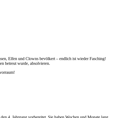
en, Elfen und Clowns bevölkert – endlich ist wieder Fasching!
en betreut wurde, absolvieren.
avorraum!
r den 4. Jahrgang vorbereitet. Sie haben Wochen und Monate lang