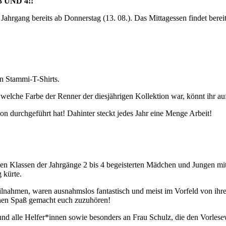
 UND 4!!
ahrgang bereits ab Donnerstag (13. 08.). Das Mittagessen findet bereits
en Stammi-T-Shirts.
welche Farbe der Renner der diesjährigen Kollektion war, könnt ihr au
on durchgeführt hat! Dahinter steckt jedes Jahr eine Menge Arbeit!
den Klassen der Jahrgänge 2 bis 4 begeisterten Mädchen und Jungen mi
 kürte.
 teilnahmen, waren ausnahmslos fantastisch und meist im Vorfeld von ih
chen Spaß gemacht euch zuzuhören!
 und alle Helfer*innen sowie besonders an Frau Schulz, die den Vorlese