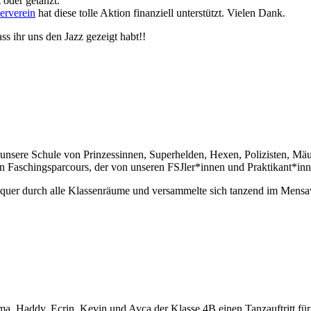
 oder getanzt.
erverein
hat diese tolle Aktion finanziell unterstützt. Vielen Dank.
 ihr uns den Jazz gezeigt habt!!
nsere Schule von Prinzessinnen, Superhelden, Hexen, Polizisten, Mäus
n Faschingsparcours, der von unseren FSJler*innen und Praktikant*inn
l quer durch alle Klassenräume und versammelte sich tanzend im Mens
a, Haddy, Ecrin, Kevin und Ayca der Klasse 4B einen Tanzauftritt fü