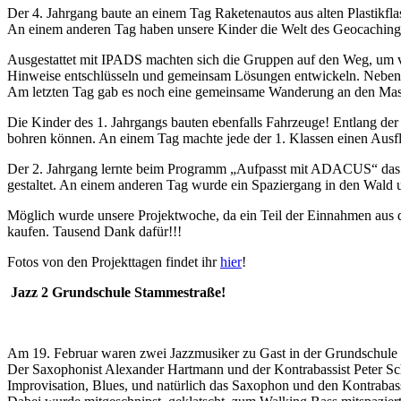
Der 4. Jahrgang baute an einem Tag Raketenautos aus alten Plastikf
An einem anderen Tag haben unsere Kinder die Welt des Geocachings
Ausgestattet mit IPADS machten sich die Gruppen auf den Weg, um v
Hinweise entschlüsseln und gemeinsam Lösungen entwickeln. Neben Or
Am letzten Tag gab es noch eine gemeinsame Wanderung an den Maschs
Die Kinder des 1. Jahrgangs bauten ebenfalls Fahrzeuge! Entlang der
bohren können. An einem Tag machte jede der 1. Klassen einen Ausfl
Der 2. Jahrgang lernte beim Programm „Aufpasst mit ADACUS“ das s
gestaltet. An einem anderen Tag wurde ein Spaziergang in den Wald
Möglich wurde unsere Projektwoche, da ein Teil der Einnahmen aus 
kaufen. Tausend Dank dafür!!!
Fotos von den Projekttagen findet ihr
hier
!
Jazz 2 Grundschule Stammestraße!
Am 19. Februar waren zwei Jazzmusiker zu Gast in der Grundschule
Der Saxophonist Alexander Hartmann und der Kontrabassist Peter Schw
Improvisation, Blues, und natürlich das Saxophon und den Kontrabas