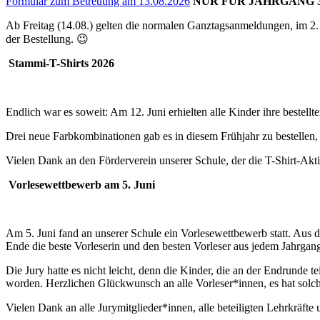
Formular zum Betreuung am 13.08.2026
NUR FÜR JAHRGANG 3
Ab Freitag (14.08.) gelten die normalen Ganztagsanmeldungen, im 2. J
der Bestellung. 😉
Stammi-T-Shirts 2026
Endlich war es soweit: Am 12. Juni erhielten alle Kinder ihre bestellt
Drei neue Farbkombinationen gab es in diesem Frühjahr zu bestellen, 
Vielen Dank an den Förderverein unserer Schule, der die T-Shirt-Akti
Vorlesewettbewerb am 5. Juni
Am 5. Juni fand an unserer Schule ein Vorlesewettbewerb statt. Aus 
Ende die beste Vorleserin und den besten Vorleser aus jedem Jahrgang
Die Jury hatte es nicht leicht, denn die Kinder, die an der Endrunde
worden. Herzlichen Glückwunsch an alle Vorleser*innen, es hat sol
Vielen Dank an alle Jurymitglieder*innen, alle beteiligten Lehrkräfte