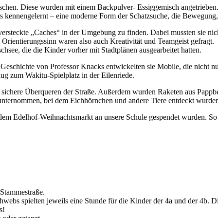
laschen. Diese wurden mit einem Backpulver- Essiggemisch angetrieben
 kennengelernt – eine moderne Form der Schatzsuche, die Bewegung, 
ersteckte „Caches“ in der Umgebung zu finden. Dabei mussten sie nich
ientierungssinn waren also auch Kreativität und Teamgeist gefragt.
ee, die die Kinder vorher mit Stadtplänen ausgearbeitet hatten.
 Geschichte von Professor Knacks entwickelten sie Mobile, die nicht n
ug zum Wakitu-Spielplatz in der Eilenriede.
ichere Überqueren der Straße. Außerdem wurden Raketen aus Pappbeche
 unternommen, bei dem Eichhörnchen und andere Tiere entdeckt wurde
dem Edelhof-Weihnachtsmarkt an unsere Schule gespendet wurden. So k
 Stammestraße.
ebs spielten jeweils eine Stunde für die Kinder der 4a und der 4b. Die
s!