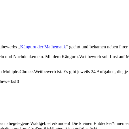
ttbewerbs „
Känguru der Mathematik
“ geehrt und bekamen neben ihrer 
 und Nachdenken ein. Mit dem Känguru-Wettbewerb soll Lust auf Ma
n Multiple-Choice-Wettbewerb ist. Es gibt jeweils 24 Aufgaben, die, je
bewerbs!!!
as nahegelegene Waldgebiet erkunden! Die kleinen Entdecker*innen erf
halten und am Großen Ricklinger Teich gefrühstückt.