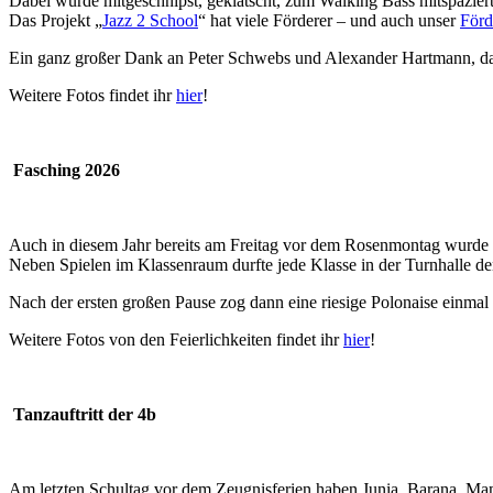
Dabei wurde mitgeschnipst, geklatscht, zum Walking Bass mitspaziert
Das Projekt „
Jazz 2 School
“ hat viele Förderer – und auch unser
Förd
Ein ganz großer Dank an Peter Schwebs und Alexander Hartmann, dass
Weitere Fotos findet ihr
hier
!
Fasching 2026
Auch in diesem Jahr bereits am Freitag vor dem Rosenmontag wurde u
Neben Spielen im Klassenraum durfte jede Klasse in der Turnhalle de
Nach der ersten großen Pause zog dann eine riesige Polonaise einma
Weitere Fotos von den Feierlichkeiten findet ihr
hier
!
Tanzauftritt der 4b
Am letzten Schultag vor dem Zeugnisferien haben Junia, Barana, Mam