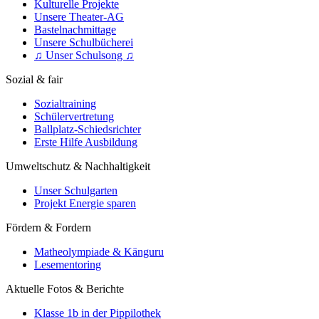
Kulturelle Projekte
Unsere Theater-AG
Bastelnachmittage
Unsere Schulbücherei
♫ Unser Schulsong ♫
Sozial & fair
Sozialtraining
Schülervertretung
Ballplatz-Schiedsrichter
Erste Hilfe Ausbildung
Umweltschutz & Nachhaltigkeit
Unser Schulgarten
Projekt Energie sparen
Fördern & Fordern
Matheolympiade & Känguru
Lesementoring
Aktuelle Fotos & Berichte
Klasse 1b in der Pippilothek