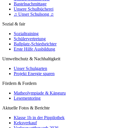
Bastelnachmittage
Unsere Schulbücherei
♫ Unser Schulsong ♫
Sozial & fair
Sozialtraining
Schülervertretung
Ballplatz-Schiedsrichter
Erste Hilfe Ausbildung
Umweltschutz & Nachhaltigkeit
Unser Schulgarten
Projekt Energie sparen
Fördern & Fordern
Matheolympiade & Känguru
Lesementoring
Aktuelle Fotos & Berichte
Klasse 1b in der Pippilothek
Keksverkauf
Vorlesewettbewerb 2026