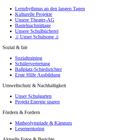
Lernrhythmus an den langen Tagen
Kulturelle Projekte
Unsere Theater-AG
Bastelnachmittage
Unsere Schulbücherei
♫ Unser Schulsong ♫
Sozial & fair
Sozialtraining
Schülervertretung
Ballplatz-Schiedsrichter
Erste Hilfe Ausbildung
Umweltschutz & Nachhaltigkeit
Unser Schulgarten
Projekt Energie sparen
Fördern & Fordern
Matheolympiade & Känguru
Lesementoring
Aktuelle Fotos & Berichte