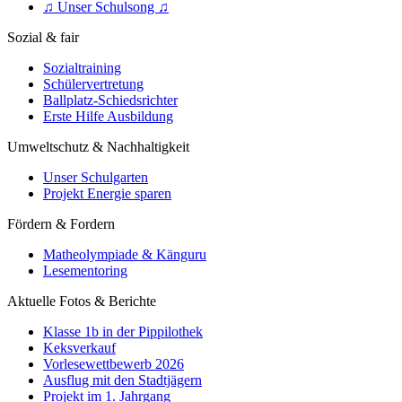
♫ Unser Schulsong ♫
Sozial & fair
Sozialtraining
Schülervertretung
Ballplatz-Schiedsrichter
Erste Hilfe Ausbildung
Umweltschutz & Nachhaltigkeit
Unser Schulgarten
Projekt Energie sparen
Fördern & Fordern
Matheolympiade & Känguru
Lesementoring
Aktuelle Fotos & Berichte
Klasse 1b in der Pippilothek
Keksverkauf
Vorlesewettbewerb 2026
Ausflug mit den Stadtjägern
Projekt im 1. Jahrgang