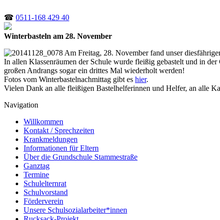
☎
0511-168 429 40
Winterbasteln am 28. November
Am Freitag, 28. November fand unser diesfähriger 
In allen Klassenräumen der Schule wurde fleißig gebastelt und in der
großen Andrangs sogar ein drittes Mal wiederholt werden!
Fotos vom Winterbastelnachmittag gibt es
hier
.
Vielen Dank an alle fleißigen Bastelhelferinnen und Helfer, an alle
Navigation
Willkommen
Kontakt / Sprechzeiten
Krankmeldungen
Informationen für Eltern
Über die Grundschule Stammestraße
Ganztag
Termine
Schulelternrat
Schulvorstand
Förderverein
Unsere Schulsozialarbeiter*innen
Rucksack-Projekt