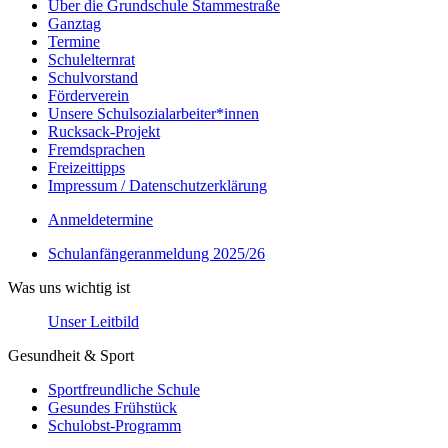
Über die Grundschule Stammestraße
Ganztag
Termine
Schulelternrat
Schulvorstand
Förderverein
Unsere Schulsozialarbeiter*innen
Rucksack-Projekt
Fremdsprachen
Freizeittipps
Impressum / Datenschutzerklärung
Anmeldetermine
Schulanfängeranmeldung 2025/26
Was uns wichtig ist
Unser Leitbild
Gesundheit & Sport
Sportfreundliche Schule
Gesundes Frühstück
Schulobst-Programm