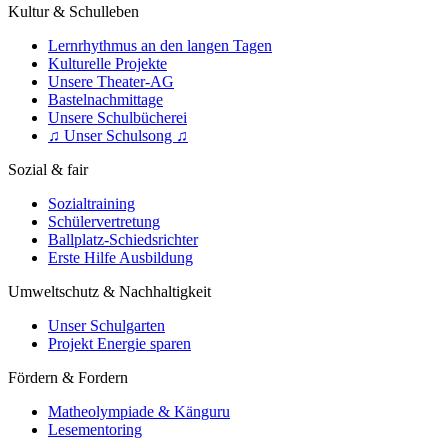
Kultur & Schulleben
Lernrhythmus an den langen Tagen
Kulturelle Projekte
Unsere Theater-AG
Bastelnachmittage
Unsere Schulbücherei
♫ Unser Schulsong ♫
Sozial & fair
Sozialtraining
Schülervertretung
Ballplatz-Schiedsrichter
Erste Hilfe Ausbildung
Umweltschutz & Nachhaltigkeit
Unser Schulgarten
Projekt Energie sparen
Fördern & Fordern
Matheolympiade & Känguru
Lesementoring