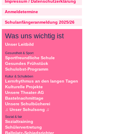
Impressum / Datenschutzerklärung
Anmeldetermine
Schulanfängeranmeldung 2025/26
Was uns wichtig ist
Unser Leitbild
Gesundheit & Sport
Sportfreundliche Schule
Gesundes Frühstück
Schulobst-Programm
Kultur & Schulleben
Lernrhythmus an den langen Tagen
Kulturelle Projekte
Unsere Theater-AG
Bastelnachmittage
Unsere Schulbücherei
♫ Unser Schulsong ♫
Sozial & fair
Sozialtraining
Schülervertretung
Ballplatz-Schiedsrichter