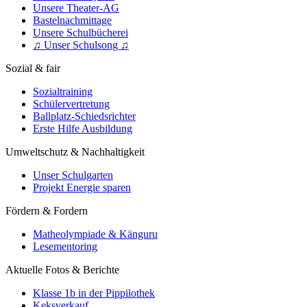
Unsere Theater-AG
Bastelnachmittage
Unsere Schulbücherei
♫ Unser Schulsong ♫
Sozial & fair
Sozialtraining
Schülervertretung
Ballplatz-Schiedsrichter
Erste Hilfe Ausbildung
Umweltschutz & Nachhaltigkeit
Unser Schulgarten
Projekt Energie sparen
Fördern & Fordern
Matheolympiade & Känguru
Lesementoring
Aktuelle Fotos & Berichte
Klasse 1b in der Pippilothek
Keksverkauf